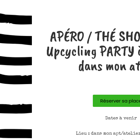
APÉRO / THÉ SH
Upcycling PARTY 
dans mon at
Réserver sa plac
Dates à venir
Lieu : dans mon apt/atelie