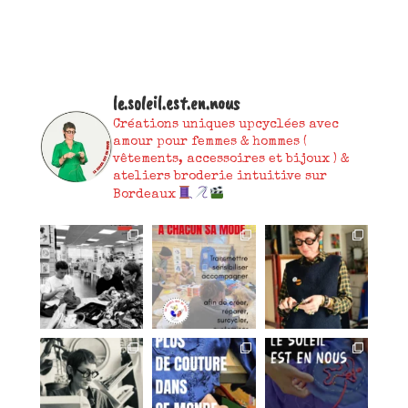
le.soleil.est.en.nous
Créations uniques upcyclées avec
amour pour femmes & hommes (
vêtements, accessoires et bijoux )
&
ateliers broderie intuitive sur
Bordeaux