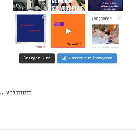
Charger plus
Suivre sur Instagram
t… MERCIIIIII