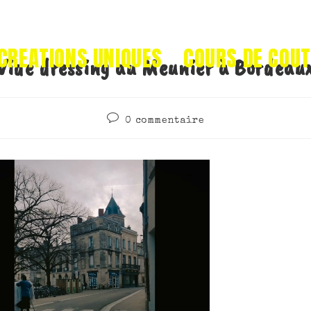
CREATIONS UNIQUES
COURS DE COU
Vide dressing au Meunier à Bordeau
0 commentaire