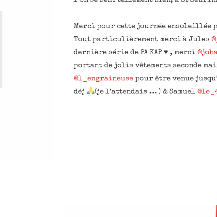
l’on se sent tellement bien, à St Seurin
Merci pour cette journée ensoleillée p
Tout particulièrement merci à Jules
@
dernière série de PA KAP ♥️ , merci
@joh
portant de jolis vêtements seconde mai
@l_engraineuse
pour être venue jusqu’
déj
(je l’attendais … ) & Samuel
@le_