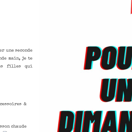
ner une seconde
nde main, je te
es filles qui
cessoires &
isson chaude