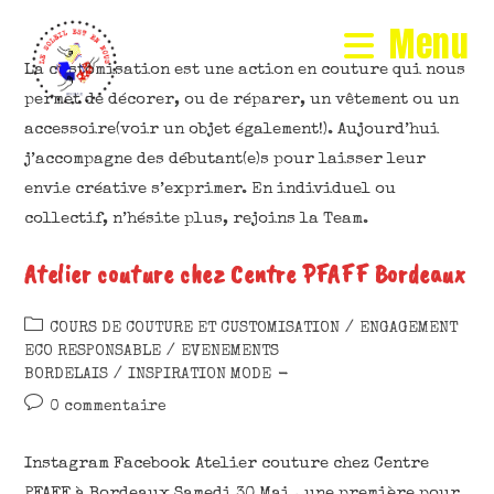
Menu
La customisation est une action en couture qui nous
permet de décorer, ou de réparer, un vêtement ou un
accessoire(voir un objet également!). Aujourd’hui
j’accompagne des débutant(e)s pour laisser leur
envie créative s’exprimer. En individuel ou
collectif, n’hésite plus, rejoins la Team.
Atelier couture chez Centre PFAFF Bordeaux
COURS DE COUTURE ET CUSTOMISATION
/
ENGAGEMENT
ECO RESPONSABLE
/
EVENEMENTS
BORDELAIS
/
INSPIRATION MODE
0 commentaire
Instagram Facebook Atelier couture chez Centre
PFAFF à Bordeaux Samedi 30 Mai , une première pour